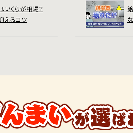
はいくらが相場？
抑えるコツ
な