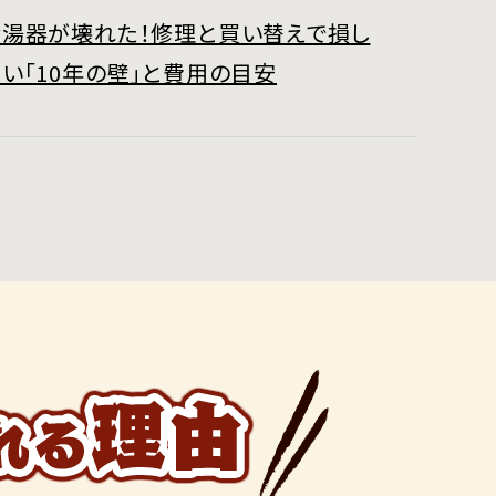
給湯器が壊れた！修理と買い替えで損し
い「10年の壁」と費用の目安