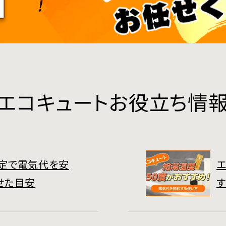
エコキュートお役立ち情
定で電気代を安
エ
せた目安