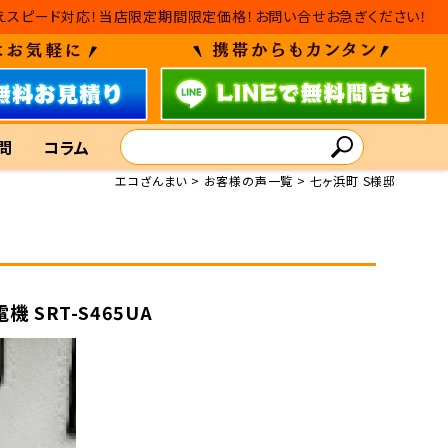
・入れ替えスピード対応！当店限定期間限定価格！お問い合せお急ぎください！
問
コラム
エコざんまい
お客様の声一覧
七ヶ浜町 S様邸
機 SRT-S465UA