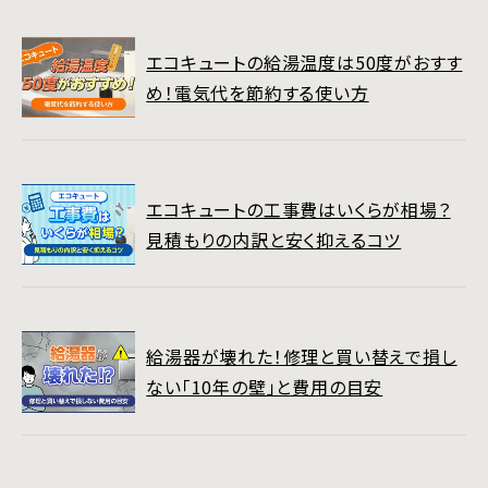
エコキュートの給湯温度は50度がおすす
め！電気代を節約する使い方
エコキュートの工事費はいくらが相場？
見積もりの内訳と安く抑えるコツ
給湯器が壊れた！修理と買い替えで損し
ない「10年の壁」と費用の目安