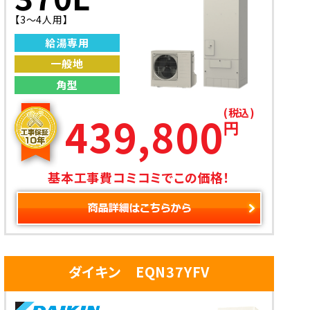
【3〜4人用】
給湯専用
一般地
角型
(税込)
439,800
円
基本工事費コミコミでこの価格！
ダイキン EQN37YFV