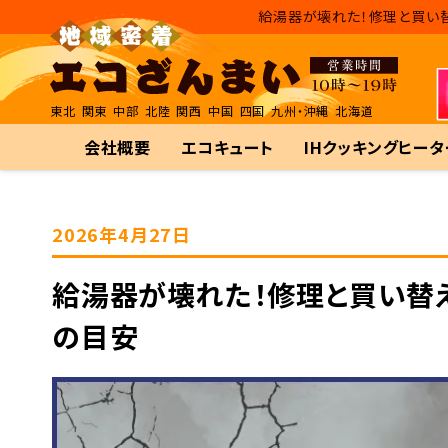
給湯器が壊れた！修理と買い替
東北
関東
中部
北陸
関西
中国
四国
九州・沖縄
北海道
会社概要
エコキュート
IHクッキングヒータ
2026年4月27日
給湯器が壊れた！修理と買い替え
の目安