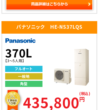
パナソニック HE-NS37LQS
370L
【3～5人用】
フルオート
一般地
角型
(税込)
435,800
円