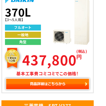
370L
【3～5人用】
フルオート
一般地
角型
(税込)
437,800
円
基本工事費コミコミでこの価格！
三菱電機 SRT-V377