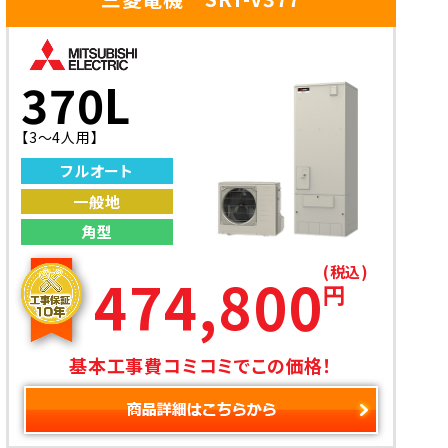
370L
【3〜4人用】
フルオート
一般地
角型
(税込)
474,800
円
基本工事費コミコミでこの価格！