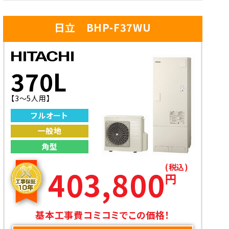
日立 BHP-F37WU
370L
【3～5人用】
フルオート
一般地
角型
(税込)
403,800
円
基本工事費コミコミでこの価格！