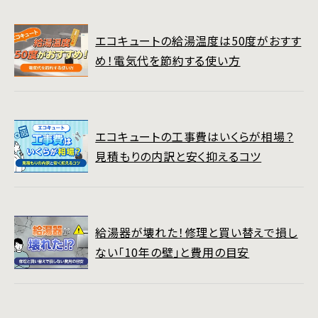
エコキュートの給湯温度は50度がおすす
め！電気代を節約する使い方
エコキュートの工事費はいくらが相場？
見積もりの内訳と安く抑えるコツ
給湯器が壊れた！修理と買い替えで損し
ない「10年の壁」と費用の目安