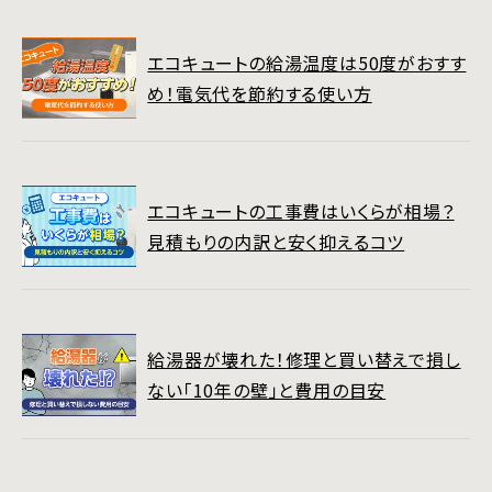
エコキュートの給湯温度は50度がおすす
め！電気代を節約する使い方
エコキュートの工事費はいくらが相場？
見積もりの内訳と安く抑えるコツ
給湯器が壊れた！修理と買い替えで損し
ない「10年の壁」と費用の目安