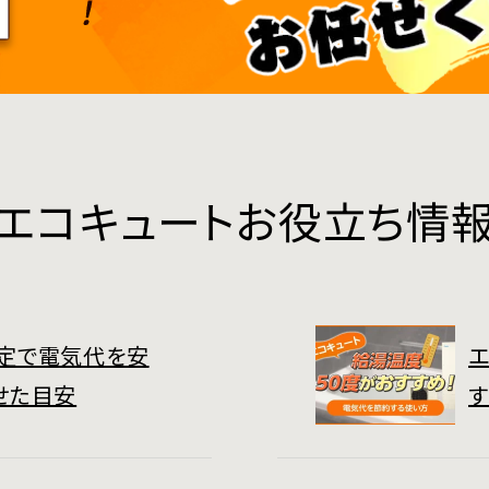
エコキュートお役立ち情
定で電気代を安
エ
せた目安