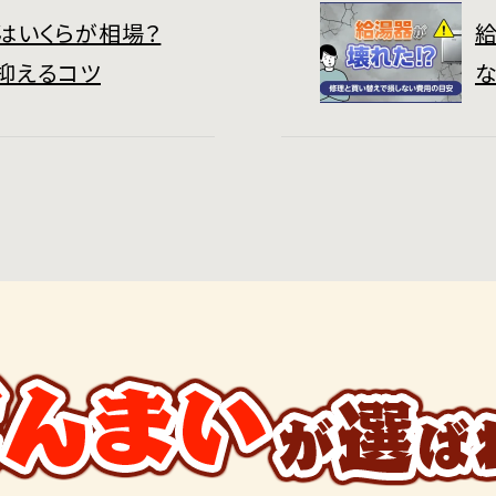
はいくらが相場？
抑えるコツ
な