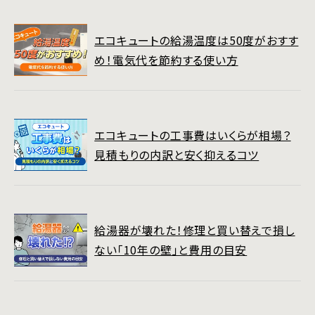
エコキュートの給湯温度は50度がおすす
め！電気代を節約する使い方
エコキュートの工事費はいくらが相場？
見積もりの内訳と安く抑えるコツ
給湯器が壊れた！修理と買い替えで損し
ない「10年の壁」と費用の目安