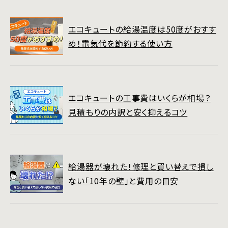
エコキュートの給湯温度は50度がおすす
め！電気代を節約する使い方
エコキュートの工事費はいくらが相場？
見積もりの内訳と安く抑えるコツ
給湯器が壊れた！修理と買い替えで損し
ない「10年の壁」と費用の目安