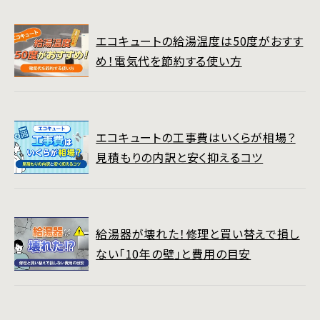
エコキュートの給湯温度は50度がおすす
め！電気代を節約する使い方
エコキュートの工事費はいくらが相場？
見積もりの内訳と安く抑えるコツ
給湯器が壊れた！修理と買い替えで損し
ない「10年の壁」と費用の目安