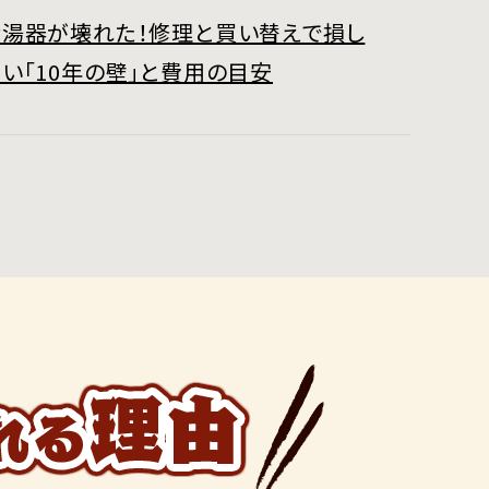
給湯器が壊れた！修理と買い替えで損し
い「10年の壁」と費用の目安