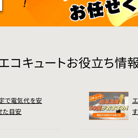
エコキュートお役立ち情
定で電気代を安
エ
せた目安