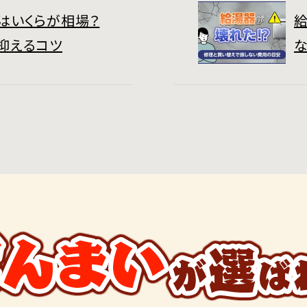
はいくらが相場？
抑えるコツ
な