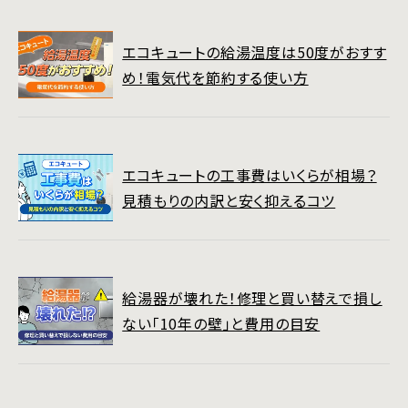
エコキュートの給湯温度は50度がおすす
め！電気代を節約する使い方
エコキュートの工事費はいくらが相場？
見積もりの内訳と安く抑えるコツ
給湯器が壊れた！修理と買い替えで損し
ない「10年の壁」と費用の目安