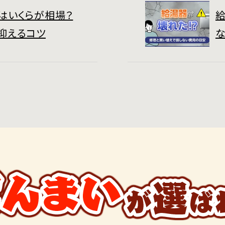
はいくらが相場？
抑えるコツ
な