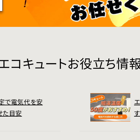
エコキュートお役立ち情
定で電気代を安
エ
せた目安