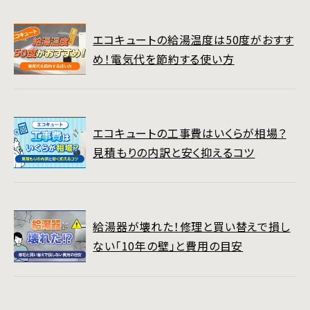
エコキュートの給湯温度は50度がおすす
め！電気代を節約する使い方
エコキュートの工事費はいくらが相場？
見積もりの内訳と安く抑えるコツ
給湯器が壊れた！修理と買い替えで損し
ない「10年の壁」と費用の目安