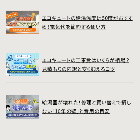
エコキュートの給湯温度は50度がおすす
め！電気代を節約する使い方
エコキュートの工事費はいくらが相場？
見積もりの内訳と安く抑えるコツ
給湯器が壊れた！修理と買い替えで損し
ない「10年の壁」と費用の目安