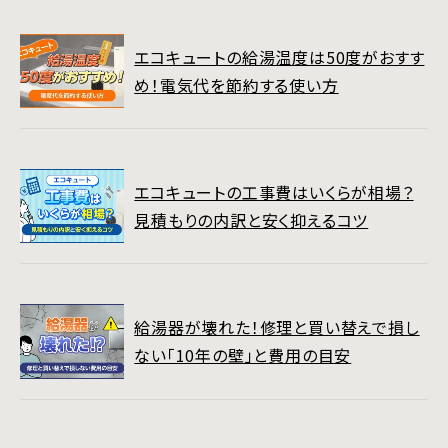
エコキュートの給湯温度は50度がおすす
め！電気代を節約する使い方
エコキュートの工事費はいくらが相場？
見積もりの内訳と安く抑えるコツ
給湯器が壊れた！修理と買い替えで損し
ない「10年の壁」と費用の目安