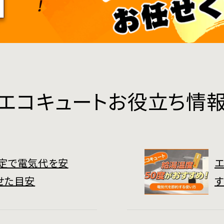
エコキュートお役立ち情
定で電気代を安
エ
せた目安