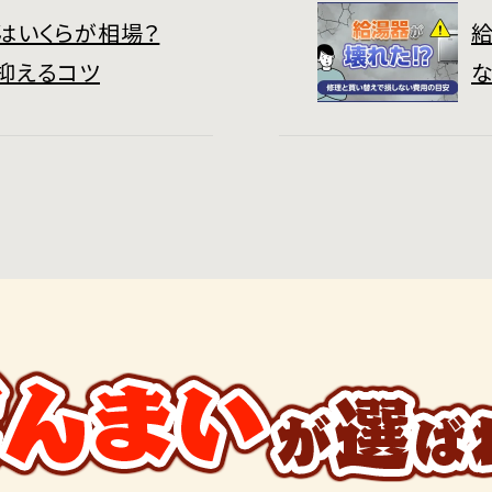
はいくらが相場？
抑えるコツ
な