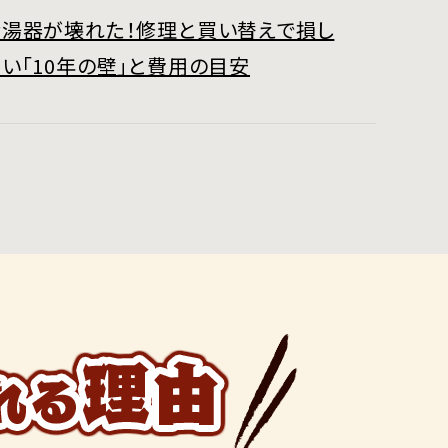
給湯器が壊れた！修理と買い替えで損し
い「10年の壁」と費用の目安