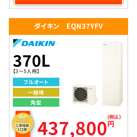
ダイキン EQN37YFV
370L
【3～5人用】
フルオート
一般地
角型
(税込)
437,800
円