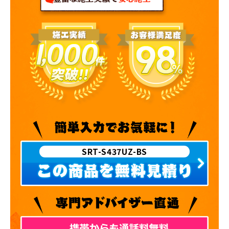
SRT-S437UZ-BS