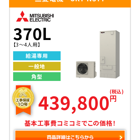
370L
【3〜4人用】
給湯専用
一般地
角型
(税込)
439,800
円
基本工事費コミコミでこの価格！