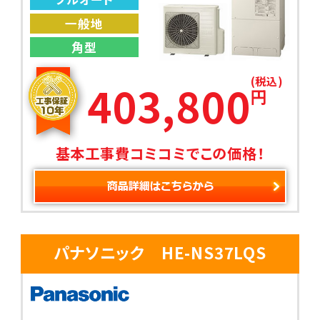
一般地
角型
(税込)
403,800
円
基本工事費コミコミでこの価格！
パナソニック HE-NS37LQS