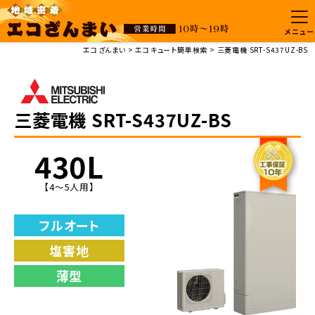
メニュー
エコざんまい
エコキュート簡単検索
三菱電機 SRT-S437UZ-BS
三菱電機 SRT-S437UZ-BS
430L
【4〜5人用】
フルオート
塩害地
薄型