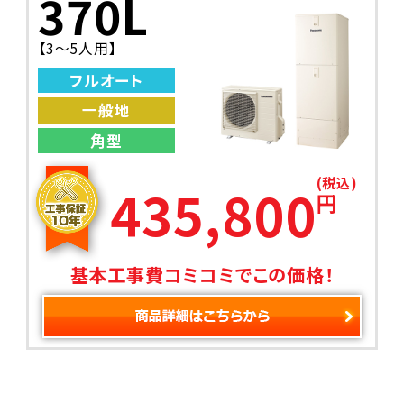
370L
【3～5人用】
フルオート
一般地
角型
(税込)
435,800
円
基本工事費コミコミでこの価格！