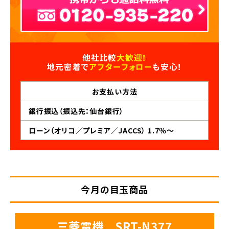
他社比較
大歓迎！
地元密着で
アフターフォロー
も安心！
お支払い
方法
銀行振込（振込先：仙台銀行）
ローン（オリコ／プレミア／JACCS） 1.7％～
今月の目玉商品
三菱電機 SRT-N377