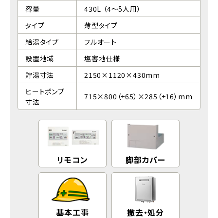
容量
430L （4〜5人用）
タイプ
薄型タイプ
給湯タイプ
フルオート
設置地域
塩害地仕様
貯湯寸法
2150×1120×430mm
ヒートポンプ
715×800（+65）×285（+16）mm
寸法
リモコン
脚部カバー
基本工事
撤去・処分