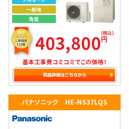
一般地
角型
(税込)
403,800
円
基本工事費コミコミでこの価格！
パナソニック HE-NS37LQS