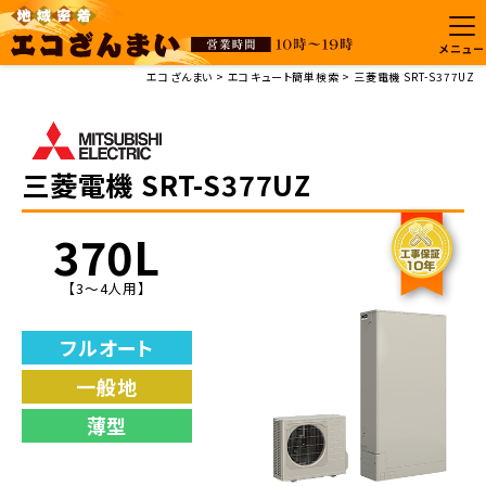
メニュー
エコざんまい
エコキュート簡単検索
三菱電機 SRT-S377UZ
三菱電機 SRT-S377UZ
370L
【3〜4人用】
フルオート
一般地
薄型