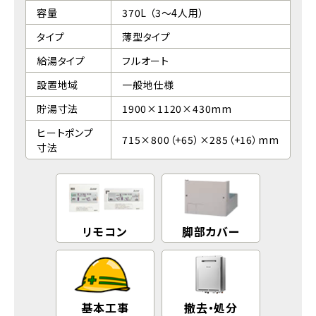
容量
370L （3〜4人用）
タイプ
薄型タイプ
給湯タイプ
フルオート
設置地域
一般地仕様
貯湯寸法
1900×1120×430mm
ヒートポンプ
715×800（+65）×285（+16）mm
寸法
リモコン
脚部カバー
基本工事
撤去・処分