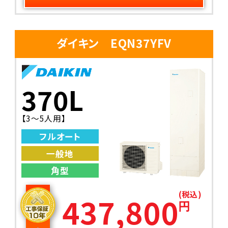
ダイキン EQN37YFV
370L
【3～5人用】
フルオート
一般地
角型
(税込)
437,800
円