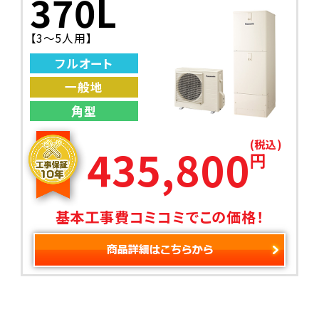
370L
【3～5人用】
フルオート
一般地
角型
(税込)
435,800
円
基本工事費コミコミでこの価格！