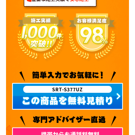
SRT-S377UZ