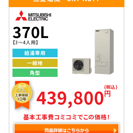
370L
【3〜4人用】
給湯専用
一般地
角型
(税込)
439,800
円
基本工事費コミコミでこの価格！