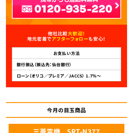
他社比較
大歓迎！
地元密着で
アフターフォロー
も安心！
お支払い
方法
銀行振込（振込先：仙台銀行）
ローン（オリコ／プレミア／JACCS） 1.7％～
今月の目玉商品
三菱電機 SRT-N377