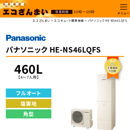
メニュー
エコざんまい
エコキュート簡単検索
パナソニック HE-NS46LQFS
パナソニック HE-NS46LQFS
460L
【4～7人用】
フルオート
塩害地
角型