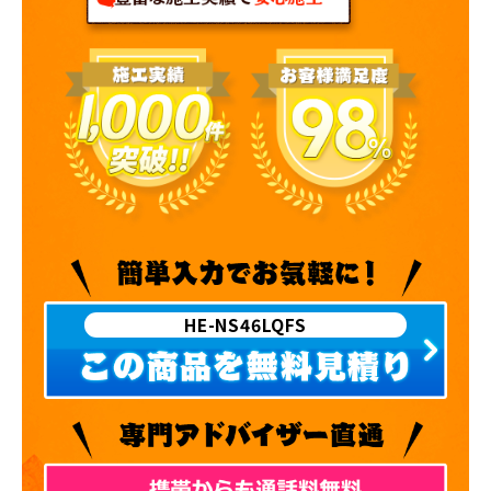
HE-NS46LQFS