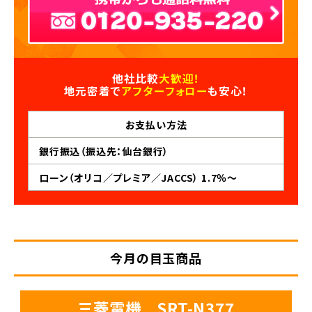
他社比較
大歓迎！
地元密着で
アフターフォロー
も安心！
お支払い
方法
銀行振込（振込先：仙台銀行）
ローン（オリコ／プレミア／JACCS） 1.7％～
今月の目玉商品
三菱電機 SRT-N377