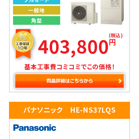
一般地
角型
(税込)
403,800
円
基本工事費コミコミでこの価格！
パナソニック HE-NS37LQS