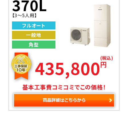
370L
【3～5人用】
フルオート
一般地
角型
(税込)
435,800
円
基本工事費コミコミでこの価格！