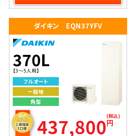
ダイキン EQN37YFV
370L
【3～5人用】
フルオート
一般地
角型
(税込)
437,800
円