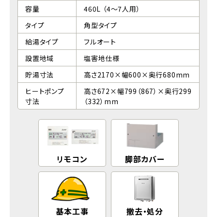
容量
460L （4～7人用）
タイプ
角型タイプ
給湯タイプ
フルオート
設置地域
塩害地仕様
貯湯寸法
高さ2170×幅600×奥行680mm
ヒートポンプ
高さ672×幅799（867）×奥行299
寸法
（332）mm
リモコン
脚部カバー
基本工事
撤去・処分