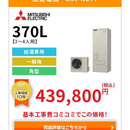
370L
【3〜4人用】
給湯専用
一般地
角型
(税込)
439,800
円
基本工事費コミコミでこの価格！