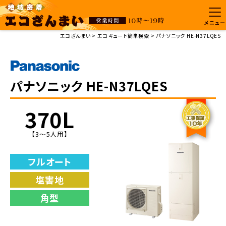
メニュー
エコざんまい
エコキュート簡単検索
パナソニック HE-N37LQES
パナソニック HE-N37LQES
370L
【3～5人用】
フルオート
塩害地
角型