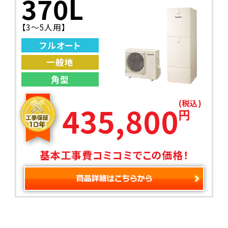
370L
【3～5人用】
フルオート
一般地
角型
(税込)
435,800
円
基本工事費コミコミでこの価格！