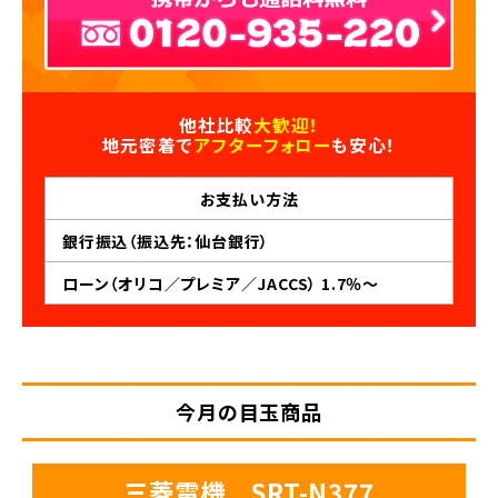
他社比較
大歓迎！
地元密着で
アフターフォロー
も安心！
お支払い
方法
銀行振込（振込先：仙台銀行）
ローン（オリコ／プレミア／JACCS） 1.7％～
今月の目玉商品
三菱電機 SRT-N377