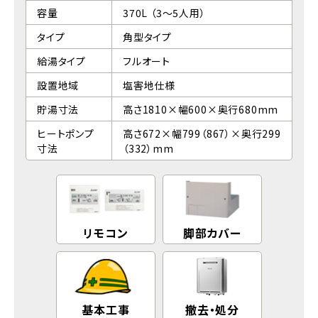
容量
370L （3～5人用）
タイプ
角型タイプ
給湯タイプ
フルオート
設置地域
塩害地仕様
貯湯寸法
高さ1810×幅600×奥行680mm
ヒートポンプ
高さ672×幅799（867）×奥行299
寸法
（332）mm
リモコン
脚部カバー
基本工事
撤去・処分