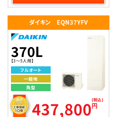
ダイキン EQN37YFV
370L
【3～5人用】
フルオート
一般地
角型
(税込)
437,800
円