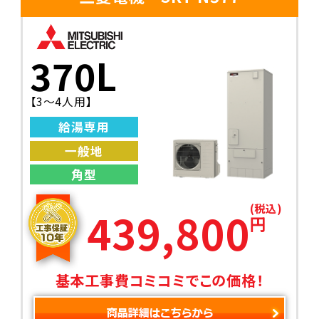
370L
【3〜4人用】
給湯専用
一般地
角型
(税込)
439,800
円
基本工事費コミコミでこの価格！