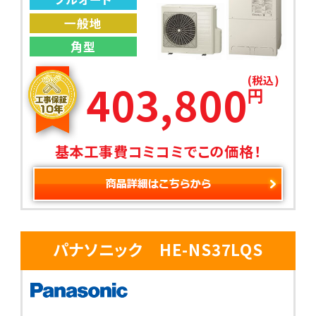
一般地
角型
(税込)
403,800
円
基本工事費コミコミでこの価格！
パナソニック HE-NS37LQS