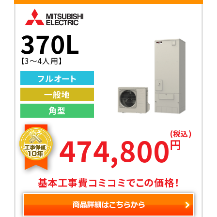
370L
【3〜4人用】
フルオート
一般地
角型
(税込)
474,800
円
基本工事費コミコミでこの価格！