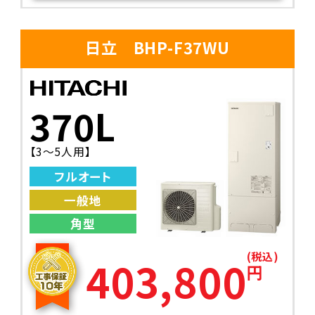
日立 BHP-F37WU
370L
【3～5人用】
フルオート
一般地
角型
(税込)
403,800
円