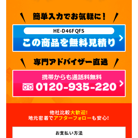
HE-D46FQFS
他社比較
大歓迎！
地元密着で
アフターフォロー
も安心！
お支払い
方法