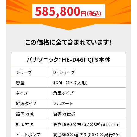
585,800
円（税込）
この価格に全て含まれています！
パナソニック：HE-D46FQFS本体
シリーズ
DFシリーズ
容量
460L （4～7人用）
タイプ
角型タイプ
給湯タイプ
フルオート
設置地域
塩害地仕様
貯湯寸法
高さ1890×幅732×奥行810mm
ヒートポンプ
高さ660×幅799（867）×奥行299