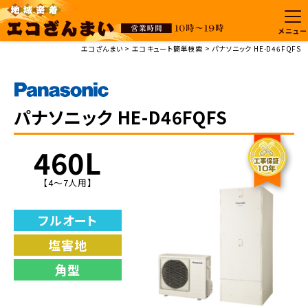
メニュー
エコざんまい
エコキュート簡単検索
パナソニック HE-D46FQFS
パナソニック HE-D46FQFS
460L
【4～7人用】
フルオート
塩害地
角型