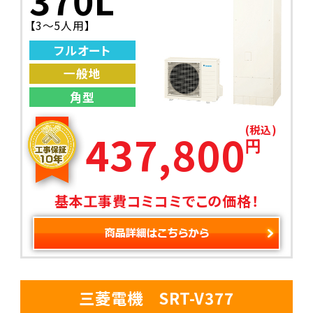
【3～5人用】
フルオート
一般地
角型
(税込)
437,800
円
基本工事費コミコミでこの価格！
三菱電機 SRT-V377