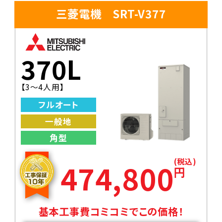
三菱電機 SRT-V377
370L
【3〜4人用】
フルオート
一般地
角型
(税込)
474,800
円
基本工事費コミコミでこの価格！