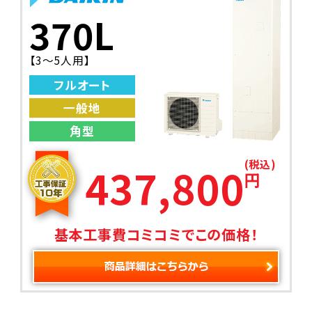
370L
【3～5人用】
フルオート
一般地
角型
(税込)
437,800
円
基本工事費コミコミでこの価格！