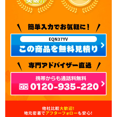
EQN37YV
他社比較
大歓迎！
地元密着で
アフターフォロー
も安心！