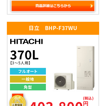
日立 BHP-F37WU
370L
【3～5人用】
フルオート
一般地
角型
(税込)
円