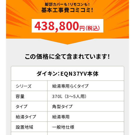
脚部カバーも！リモコンも！
基本工事費コミコミ！
438,800
円（税込）
この価格に全て含まれています！
ダイキン：EQN37YV本体
シリーズ
給湯専用らくタイプ
容量
370L （3～5人用）
タイプ
角型タイプ
給湯タイプ
給湯専用
設置地域
一般地仕様