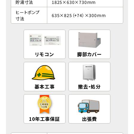
貯湯寸法
1825×630×730mm
ヒートポンプ
635×825（+74）×300mm
寸法
リモコン
脚部カバー
基本工事
撤去・処分
10年工事保証
出張費