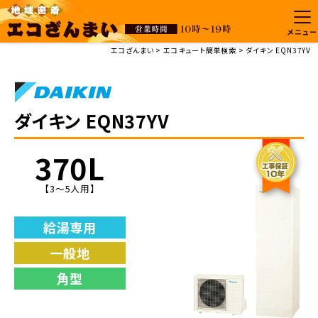
メニュー
エコざんまい
エコキュート簡単検索
ダイキン EQN37YV
ダイキン EQN37YV
370L
【3～5人用】
給湯専用
一般地
角型