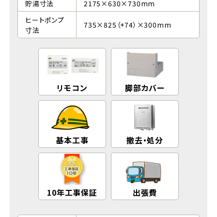
貯湯寸法
2175×630×730mm
ヒートポンプ
735×825（+74）×300mm
寸法
リモコン
脚部カバー
基本工事
撤去・処分
10年工事保証
出張費