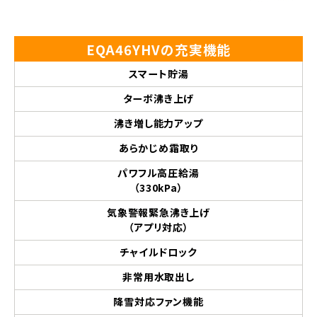
EQA46YHVの充実機能
スマート貯湯
ターボ沸き上げ
沸き増し能力アップ
あらかじめ霜取り
パワフル高圧給湯
（330kPa）
気象警報緊急沸き上げ
（アプリ対応）
チャイルドロック
非常用水取出し
降雪対応ファン機能