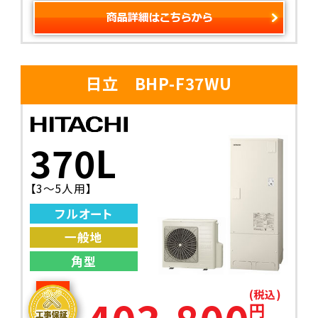
日立 BHP-F37WU
370L
【3～5人用】
フルオート
一般地
角型
(税込)
円