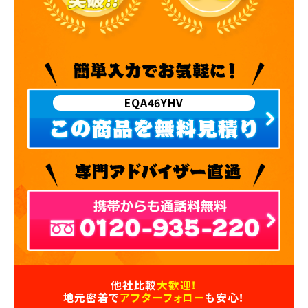
EQA46YHV
他社比較
大歓迎！
地元密着で
アフターフォロー
も安心！