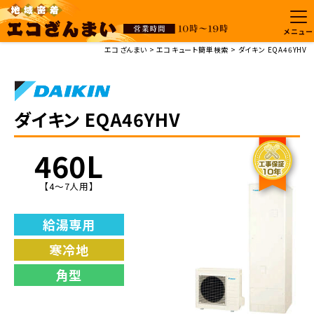
メニュー
エコざんまい
エコキュート簡単検索
ダイキン EQA46YHV
ダイキン EQA46YHV
460L
【4～7人用】
給湯専用
寒冷地
角型