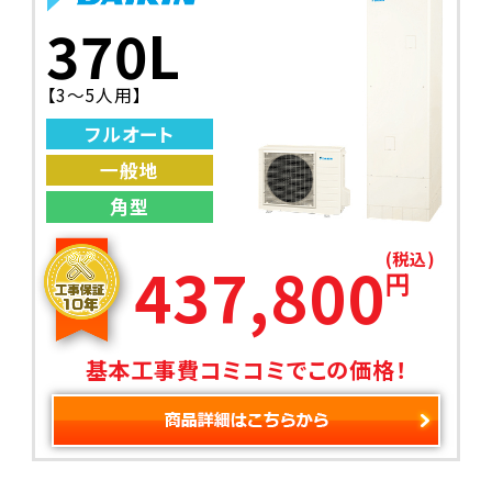
370L
【3～5人用】
フルオート
一般地
角型
(税込)
437,800
円
基本工事費コミコミでこの価格！