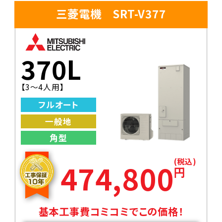
三菱電機 SRT-V377
370L
【3〜4人用】
フルオート
一般地
角型
(税込)
474,800
円
基本工事費コミコミでこの価格！