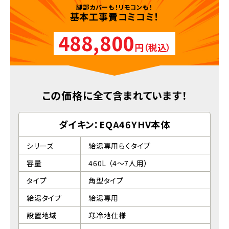
脚部カバーも！リモコンも！
基本工事費コミコミ！
488,800
円（税込）
この価格に全て含まれています！
ダイキン：EQA46YHV本体
シリーズ
給湯専用らくタイプ
容量
460L （4～7人用）
タイプ
角型タイプ
給湯タイプ
給湯専用
設置地域
寒冷地仕様