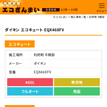
メニュー
エコざんまい
施工事例一覧
利府町 R様邸
ダイキン エコキュート EQX46XFV
エコキュート
施工場所
利府町 R様邸
メーカー
ダイキン
型番
EQX46XFV
460L
寒冷地
フルオート
角型