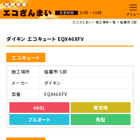
メニュー
エコざんまい
施工事例一覧
塩竃市 Ｓ邸
ダイキン エコキュート EQX46XFV
エコキュート
施工場所
塩竃市 Ｓ邸
メーカー
ダイキン
型番
EQX46XFV
460L
寒冷地
フルオート
角型