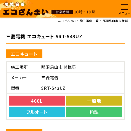
メニュー
エコざんまい
施工事例一覧
那須鳥山市 M様邸
三菱電機 エコキュート SRT-S43UZ
エコキュート
施工場所
那須鳥山市 M様邸
メーカー
三菱電機
型番
SRT-S43UZ
460L
一般地
フルオート
角型