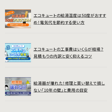
エコキュートの給湯温度は50度がおすす
め！電気代を節約する使い方
エコキュートの工事費はいくらが相場？
見積もりの内訳と安く抑えるコツ
給湯器が壊れた！修理と買い替えで損し
ない「10年の壁」と費用の目安