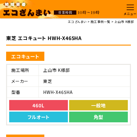
メニュー
エコざんまい
施工事例一覧
上山市 K様邸
東芝 エコキュート HWH-X465HA
エコキュート
施工場所
上山市 K様邸
メーカー
東芝
型番
HWH-X465HA
460L
一般地
フルオート
角型