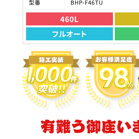
型番
BHP-F46TU
460L
フルオート