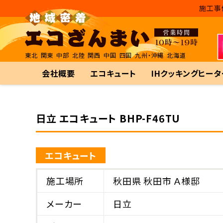
施工事
東北
関東
中部
北陸
関西
中国
四国
九州・沖縄
北海道
会社概要
エコキュート
IHクッキングヒータ
日立 エコキュート BHP-F46TU
エコキュート
施工場所
秋田県 秋田市 Ａ様邸
メーカー
日立