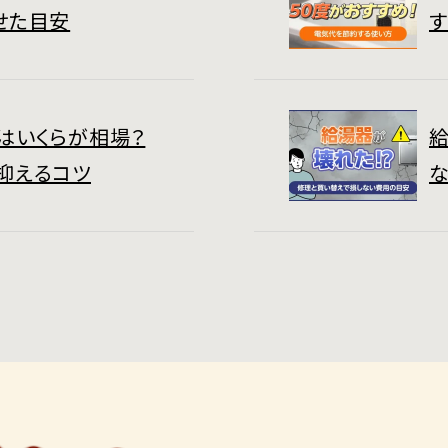
せた目安
はいくらが相場？
抑えるコツ
な