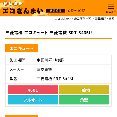
メニュー
エコざんまい
施工事例一覧
東田川群 H様邸
三菱電機 エコキュート 三菱電機 SRT-S465U
エコキュート
施工場所
東田川群 H様邸
メーカー
三菱電機
型番
三菱電機 SRT-S465U
460L
一般地
フルオート
角型