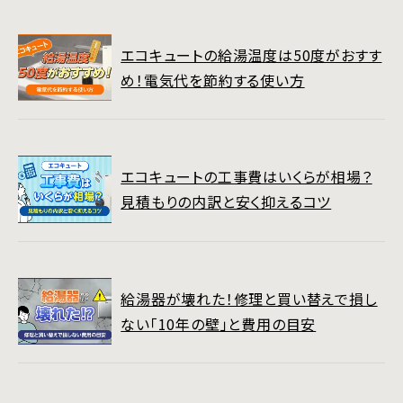
エコキュートの給湯温度は50度がおすす
め！電気代を節約する使い方
エコキュートの工事費はいくらが相場？
見積もりの内訳と安く抑えるコツ
給湯器が壊れた！修理と買い替えで損し
ない「10年の壁」と費用の目安