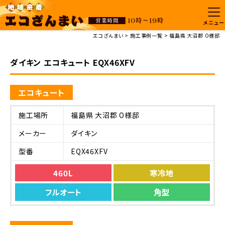
メニュー
エコざんまい
施工事例一覧
福島県 大沼郡 O様邸
ダイキン エコキュート EQX46XFV
エコキュート
施工場所
福島県 大沼郡 O様邸
メーカー
ダイキン
型番
EQX46XFV
460L
寒冷地
フルオート
角型