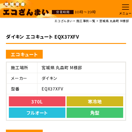
メニュー
エコざんまい
施工事例一覧
宮城県 丸森町 M様邸
ダイキン エコキュート EQX37XFV
エコキュート
施工場所
宮城県 丸森町 M様邸
メーカー
ダイキン
型番
EQX37XFV
370L
寒冷地
フルオート
角型