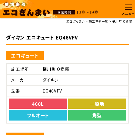
メニュー
エコざんまい
施工事例一覧
桶川町 O様邸
ダイキン エコキュート EQ46VFV
エコキュート
施工場所
桶川町 O様邸
メーカー
ダイキン
型番
EQ46VFV
460L
一般地
フルオート
角型