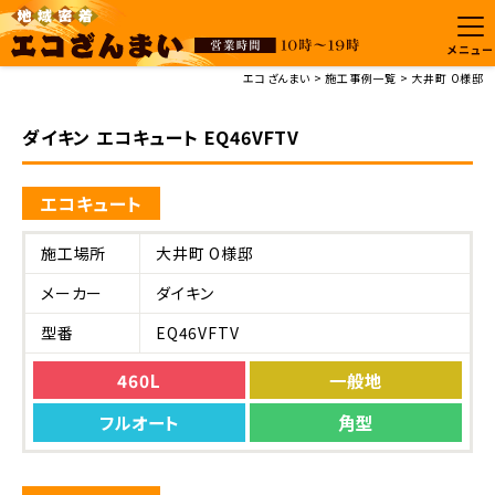
メニュー
エコざんまい
施工事例一覧
大井町 O様邸
ダイキン エコキュート EQ46VFTV
エコキュート
施工場所
大井町 O様邸
メーカー
ダイキン
型番
EQ46VFTV
460L
一般地
フルオート
角型