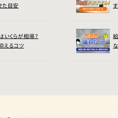
せた目安
はいくらが相場？
抑えるコツ
な