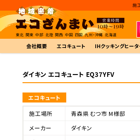
施
東北
関東
中部
北陸
関西
中国
四国
九州・沖縄
北海道
会社概要
エコキュート
IHクッキングヒータ
ダイキン エコキュート EQ37YFV
エコキュート
施工場所
青森県 むつ市 M様邸
メーカー
ダイキン