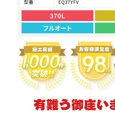
型番
EQ37YFV
370L
フルオート