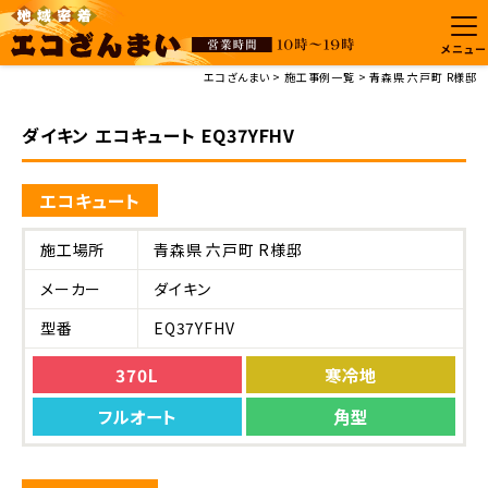
メニュー
エコざんまい
施工事例一覧
青森県 六戸町 R様邸
ダイキン エコキュート EQ37YFHV
エコキュート
施工場所
青森県 六戸町 R様邸
メーカー
ダイキン
型番
EQ37YFHV
370L
寒冷地
フルオート
角型