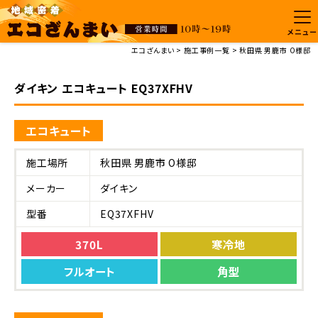
メニュー
エコざんまい
施工事例一覧
秋田県 男鹿市 O様邸
ダイキン エコキュート EQ37XFHV
エコキュート
施工場所
秋田県 男鹿市 O様邸
メーカー
ダイキン
型番
EQ37XFHV
370L
寒冷地
フルオート
角型