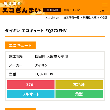
メニュー
エコざんまい
施工事例一覧
秋田県 大館市 O様邸
ダイキン エコキュート EQ37XFHV
エコキュート
施工場所
秋田県 大館市 O様邸
メーカー
ダイキン
型番
EQ37XFHV
370L
寒冷地
フルオート
角型