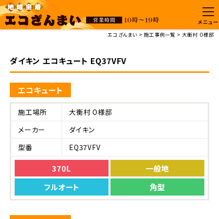
メニュー
エコざんまい
施工事例一覧
大衡村 O様邸
ダイキン エコキュート EQ37VFV
エコキュート
施工場所
大衡村 O様邸
メーカー
ダイキン
型番
EQ37VFV
370L
一般地
フルオート
角型