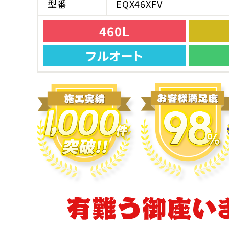
型番
EQX46XFV
460L
フルオート