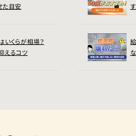
せた目安
はいくらが相場？
抑えるコツ
な