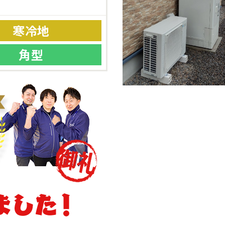
寒冷地
角型