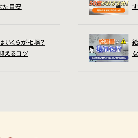
せた目安
はいくらが相場？
抑えるコツ
な