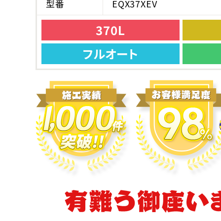
型番
EQX37XEV
370L
フルオート