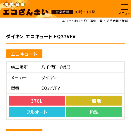
メニュー
エコざんまい
施工事例一覧
八千代町 Y様邸
ダイキン エコキュート EQ37VFV
エコキュート
施工場所
八千代町 Y様邸
メーカー
ダイキン
型番
EQ37VFV
370L
一般地
フルオート
角型