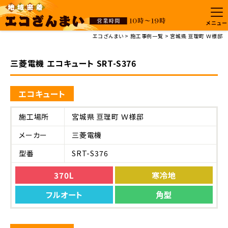
メニュー
エコざんまい
施工事例一覧
宮城県 亘理町 Ｗ様邸
三菱電機 エコキュート SRT-S376
エコキュート
施工場所
宮城県 亘理町 Ｗ様邸
メーカー
三菱電機
型番
SRT-S376
370L
寒冷地
フルオート
角型