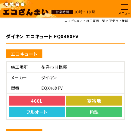
メニュー
エコざんまい
施工事例一覧
花巻市 H様邸
ダイキン エコキュート EQX46XFV
エコキュート
施工場所
花巻市 H様邸
メーカー
ダイキン
型番
EQX46XFV
460L
寒冷地
フルオート
角型