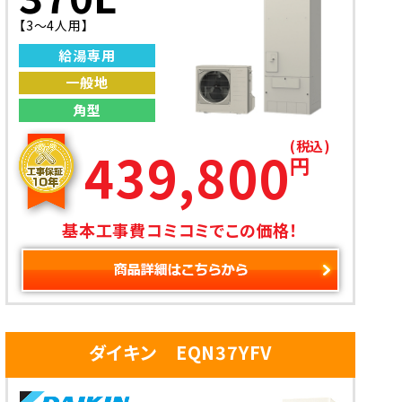
【3〜4人用】
給湯専用
一般地
角型
(税込)
439,800
円
基本工事費コミコミでこの価格！
ダイキン EQN37YFV