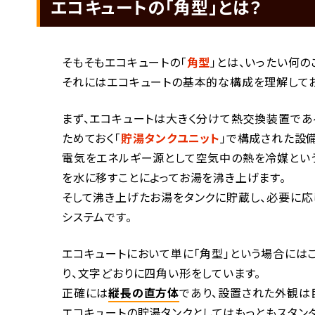
エコキュートの「角型」とは？
そもそもエコキュートの「
角型
」とは、いったい何の
それにはエコキュートの基本的な構成を理解してお
まず、エコキュートは大きく分けて熱交換装置であ
ためておく「
貯湯タンクユニット
」で構成された設備
電気をエネルギー源として空気中の熱を冷媒とい
を水に移すことによってお湯を沸き上げます。
そして沸き上げたお湯をタンクに貯蔵し、必要に
システムです。
エコキュートにおいて単に「角型」という場合には
り、文字どおりに四角い形をしています。
正確には
縦長の直方体
であり、設置された外観は
エコキュートの貯湯タンクとしてはもっともスタン