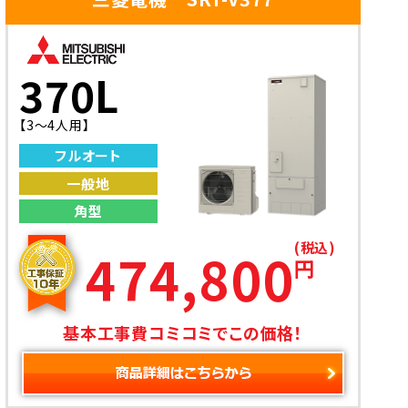
370L
【3〜4人用】
フルオート
一般地
角型
(税込)
474,800
円
基本工事費コミコミでこの価格！