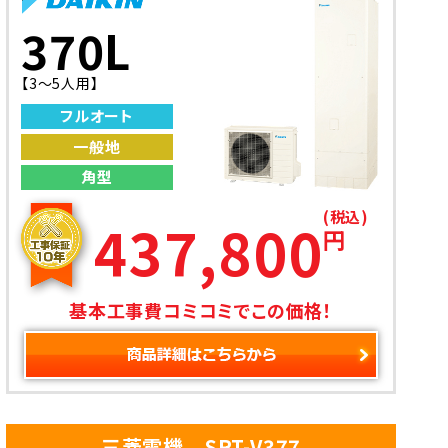
370L
【3～5人用】
フルオート
一般地
角型
(税込)
437,800
円
基本工事費コミコミでこの価格！
三菱電機 SRT-V377