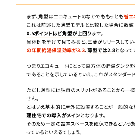
まず、角型はエコキュートのなかでももっとも
省エ
これは前述した薄型モデルと比較した場合に数値
0.5ポイントほど角型が上回り
ます。
具体例を挙げて見てみると、三菱がリリースしている
の年間給湯保温効率が3.3
、
薄型では2.8
となって
つまりエコキュートにとって直方体の貯湯タンク
であることを示しているといえ、これがスタンダー
ただし薄型には独自のメリットがあることから一概
せん。
とはいえ基本的に屋外に設置することが一般的な
建住宅での導入がメイン
となります。
そのため一定の設置スペースを確保できるという
っているといえるでしょう。