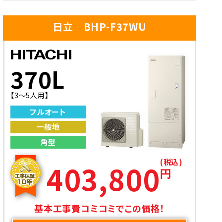
日立 BHP-F37WU
370L
【3～5人用】
フルオート
一般地
角型
(税込)
403,800
円
基本工事費コミコミでこの価格！