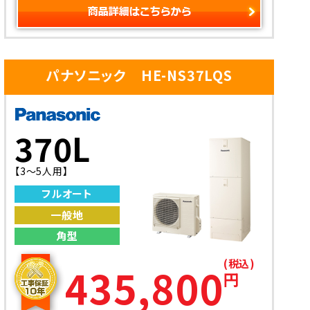
パナソニック HE-NS37LQS
370L
【3～5人用】
フルオート
一般地
角型
(税込)
435,800
円