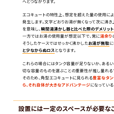
へとつながります。
エコキュートの特性上、想定を超えた量の使用によ
発生します。文字どおりお湯が無くなって次に沸き
を意味し、
瞬間湯沸かし器と比べた際のデメリット
一方ではお湯の使用量が想定以下で、常に
湯余り
そうしたケースではせっかく沸かした
お湯が無駄
に
と少なからぬロス
となります。
これらの場合にはタンク容量が足りないか、あるい
切な容量のものを選ぶことの重要性が推し量れるで
そのため、角型エコキュートに見られる
豊富なタン
ら、それ自体が大きなアドバンテージ
になっている
設置には一定のスペースが必要な