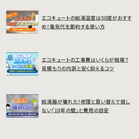
エコキュートの給湯温度は50度がおすす
め！電気代を節約する使い方
エコキュートの工事費はいくらが相場？
見積もりの内訳と安く抑えるコツ
給湯器が壊れた！修理と買い替えで損し
ない「10年の壁」と費用の目安