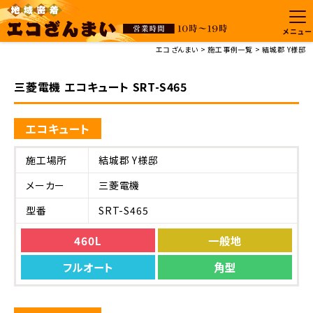
メニュー
エコざんまい
施工事例一覧
結城郡 Y様邸
三菱電機 エコキュート SRT-S465
エコキュート
施工場所
結城郡 Y様邸
メーカー
三菱電機
型番
SRT-S465
460L
一般地
フルオート
角型