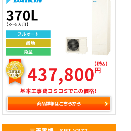
370L
【3～5人用】
フルオート
一般地
角型
(税込)
437,800
円
基本工事費コミコミでこの価格！
三菱電機 SRT-V377