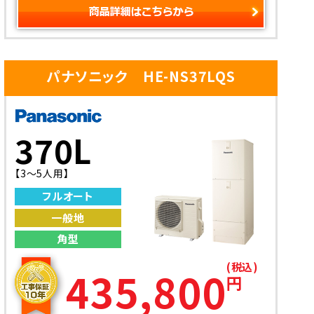
パナソニック HE-NS37LQS
370L
【3～5人用】
フルオート
一般地
角型
(税込)
435,800
円