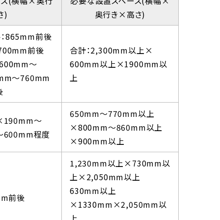
ズ(横幅×奥行
必要な設置スペース(横幅×
さ)
奥行き×高さ)
：865mm前後
700mm前後
合計：2,300mm以上×
600mm～
600mm以上×1900mm以
mm～760mm
上
後
650mm～770mm以上
×190mm～
×800mm～860mm以上
～600mm程度
×900mm以上
1,230mm以上×730mm以
上×2,050mm以上
630mm以上
mm前後
×1330mm×2,050mm以
上