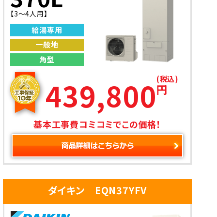
【3〜4人用】
給湯専用
一般地
角型
(税込)
439,800
円
基本工事費コミコミでこの価格！
ダイキン EQN37YFV