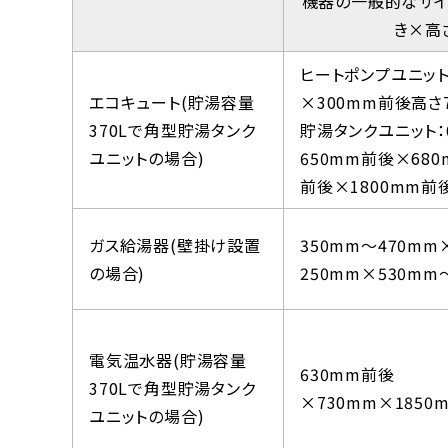
機器の一般的なサイ
き×高
ヒートポンプユニット
エコキュート(貯湯容量
×300mm前後高さ
370Lで角型貯湯タンク
貯湯タンクユニット：
ユニットの場合)
650mm前後×680
前後×1800mm前
ガス給湯器(壁掛け設置
350mm～470mm
の場合)
250mm×530mm
電気温水器(貯湯容量
630mm前後
370Lで角型貯湯タンク
×730mm×1850
ユニットの場合)