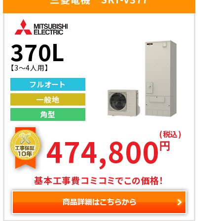
370L
【3〜4人用】
フルオート
一般地
角型
(税込)
474,800
円
基本工事費コミコミでこの価格！