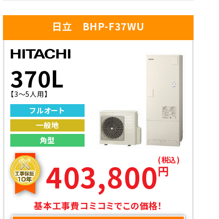
日立 BHP-F37WU
370L
【3～5人用】
フルオート
一般地
角型
(税込)
403,800
円
基本工事費コミコミでこの価格！