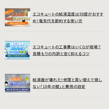
エコキュートの給湯温度は50度がおすす
め！電気代を節約する使い方
エコキュートの工事費はいくらが相場？
見積もりの内訳と安く抑えるコツ
給湯器が壊れた！修理と買い替えで損し
ない「10年の壁」と費用の目安