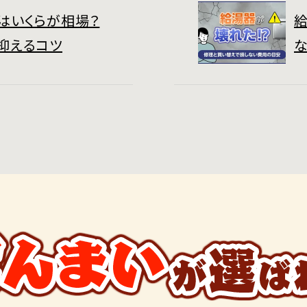
はいくらが相場？
抑えるコツ
な