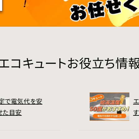
エコキュートお役立ち情
定で電気代を安
エ
せた目安