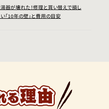
給湯器が壊れた！修理と買い替えで損し
い「10年の壁」と費用の目安