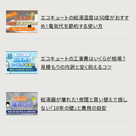
エコキュートの給湯温度は50度がおすす
め！電気代を節約する使い方
エコキュートの工事費はいくらが相場？
見積もりの内訳と安く抑えるコツ
給湯器が壊れた！修理と買い替えで損し
ない「10年の壁」と費用の目安